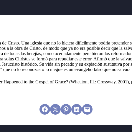
de Cristo. Una iglesia que no lo hiciera difícilmente podría pretender se
 a la obra de Cristo, de modo que ya no era posible decir que la salv
ica de todas las herejías, como acertadamente percibieron los reformado
ma solus Christus se formó para repudiar este error. Afirmó que la salva
Jesucristo histórico. Su vida sin pecado y su expiación sustitutiva por s
o” que no lo reconozca o lo niegue es un evangelio falso que no salvará 
Happened to the Gospel of Grace? (Wheaton, Ill.: Crossway, 2001), 
Share on Facebook
Email this Page
Share on Pinterest
Share on LinkedIn
Email this Page